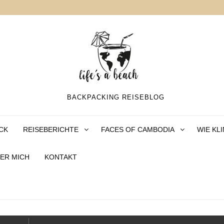
BACKPACKING REISEBLOG
CK
REISEBERICHTE
FACES OF CAMBODIA
WIE KL
ER MICH
KONTAKT