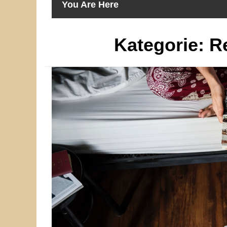
You Are Here
Kategorie:
R