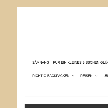
Skip
to
content
SÂMNANG – FÜR EIN KLEINES BISSCHEN GLÜ
RICHTIG BACKPACKEN
REISEN
ÜB