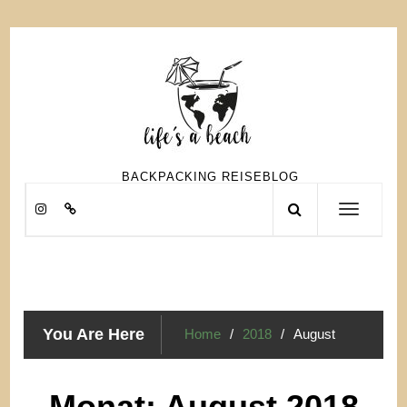
Skip
to
content
BACKPACKING REISEBLOG
Toggle
navigation
You Are Here
Home
2018
August
Monat:
August 2018