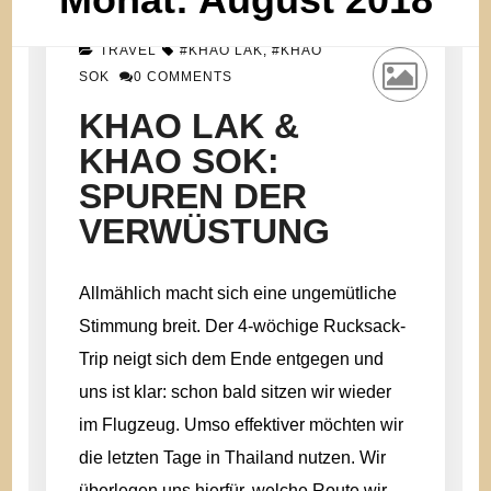
TRAVEL
#KHAO LAK
,
#KHAO
ON
SOK
0 COMMENTS
KHAO
LAK
KHAO LAK &
&
KHAO SOK:
KHAO
SOK:
SPUREN DER
SPUREN
DER
VERWÜSTUNG
VERWÜSTUNG
Allmählich macht sich eine ungemütliche
Stimmung breit. Der 4-wöchige Rucksack-
Trip neigt sich dem Ende entgegen und
uns ist klar: schon bald sitzen wir wieder
im Flugzeug. Umso effektiver möchten wir
die letzten Tage in Thailand nutzen. Wir
überlegen uns hierfür, welche Route wir