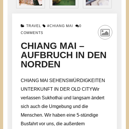
TRAVEL
#CHIANG MAI
0
ON
COMMENTS
CHIANG
MAI
CHIANG MAI –
–
AUFBRUCH IN DEN
AUFBRUCH
IN
NORDEN
DEN
NORDEN
CHIANG MAI SEHENSWÜRDIGKEITEN
UNTERKUNFT IN DER OLD CITYWir
verlassen Sukhothai und langsam ändert
sich auch die Umgebung und die
Menschen. Wir haben eine 5-stündige
Busfahrt vor uns, die außerdem