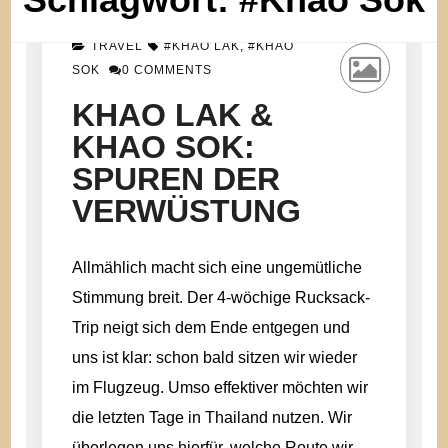
TRAVEL
#KHAO LAK
,
#KHAO
ON
SOK
0 COMMENTS
KHAO
LAK
KHAO LAK &
&
KHAO SOK:
KHAO
SOK:
SPUREN DER
SPUREN
DER
VERWÜSTUNG
VERWÜSTUNG
Allmählich macht sich eine ungemütliche
Stimmung breit. Der 4-wöchige Rucksack-
Trip neigt sich dem Ende entgegen und
uns ist klar: schon bald sitzen wir wieder
im Flugzeug. Umso effektiver möchten wir
die letzten Tage in Thailand nutzen. Wir
überlegen uns hierfür, welche Route wir