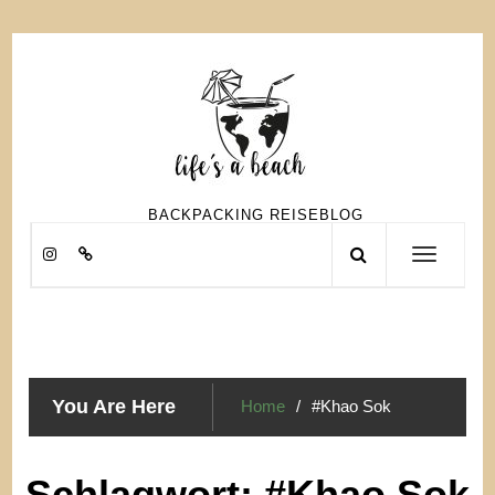
Skip
to
content
BACKPACKING REISEBLOG
Toggle
navigation
You Are Here
Home
#Khao Sok
Schlagwort:
#Khao Sok