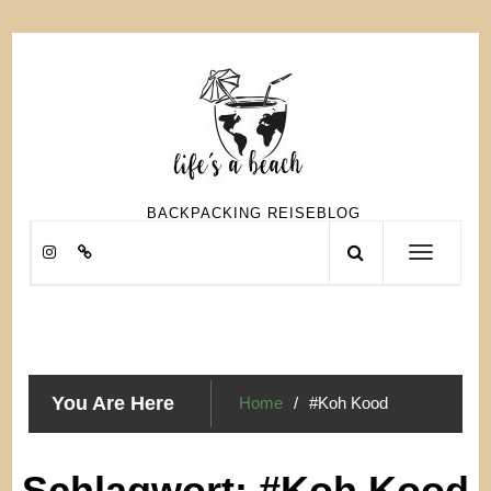
Skip
to
content
BACKPACKING REISEBLOG
Toggle
navigation
You Are Here
Home
#Koh Kood
Schlagwort:
#Koh Kood