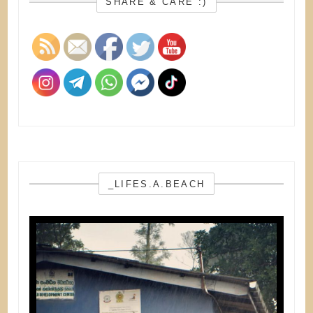
SHARE & CARE :)
_LIFES.A.BEACH