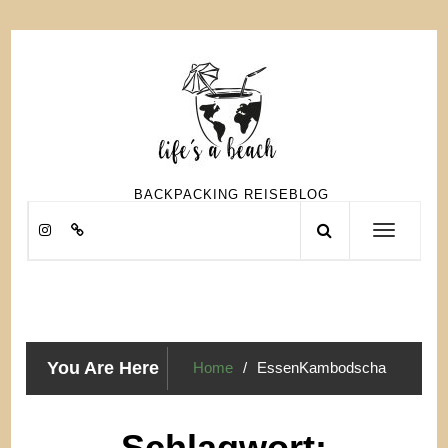
Skip
to
content
BACKPACKING REISEBLOG
Toggle
navigation
You Are Here
Home
EssenKambodscha
Schlagwort: